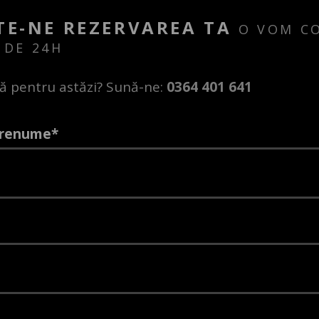
TE-NE REZERVAREA TA
O VOM C
 DE 24H
ă pentru astăzi? Sună-ne:
0364 401 641
prenume*